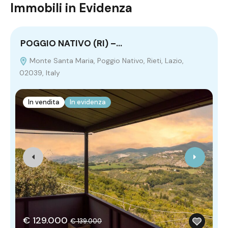
Immobili in Evidenza
POGGIO NATIVO (RI) –…
M
Monte Santa Maria, Poggio Nativo, Rieti, Lazio,
02039, Italy
It
In vendita
In evidenza
€ 129.000
€ 139.000