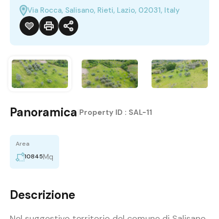
Via Rocca, Salisano, Rieti, Lazio, 02031, Italy
Panoramica
|
Property ID :
SAL-11
Area
Mq
10845
Descrizione
Nel suggestivo territorio del comune di Salisano