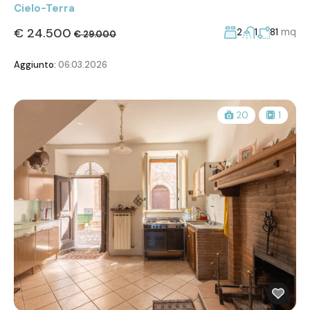
Cielo-Terra
€ 24.500
mq
2
1
81
€ 29.000
Aggiunto:
06.03.2026
20
1