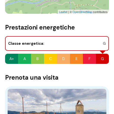
Leaflet
| ©
OpenStreetMap
contributors
Prestazioni energetiche
Classe energetica:
G
A+
A
B
C
D
E
F
G
Prenota una visita