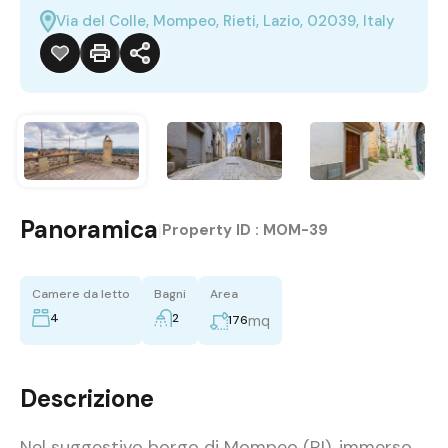
Via del Colle, Mompeo, Rieti, Lazio, 02039, Italy
Panoramica
|
Property ID :
MOM-39
Camere da letto
Bagni
Area
4
2
mq
176
Descrizione
Nel suggestivo borgo di Mompeo (RI), immerso