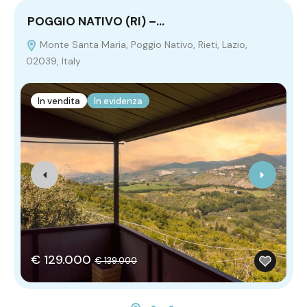
POGGIO NATIVO (RI) –…
M
Monte Santa Maria, Poggio Nativo, Rieti, Lazio,
02039, Italy
It
In vendita
In evidenza
€ 129.000
€ 139.000