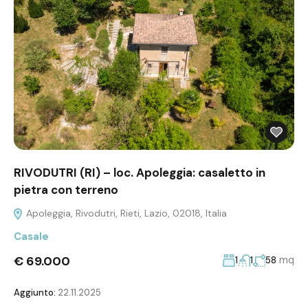
RIVODUTRI (RI) – loc. Apoleggia: casaletto in
pietra con terreno
Apoleggia, Rivodutri, Rieti, Lazio, 02018, Italia
Casale
€ 69.000
mq
1
1
58
Aggiunto:
22.11.2025