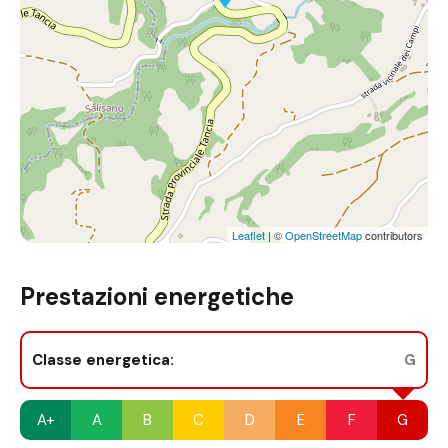
Leaflet
| ©
OpenStreetMap
contributors
Prestazioni energetiche
Classe energetica:
G
A+
A
B
C
D
E
F
G