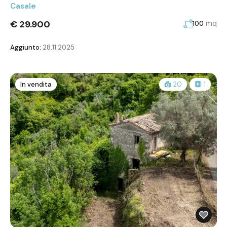
Casale
€ 29.900
mq
100
Aggiunto:
28.11.2025
In vendita
20
1