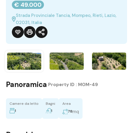
€ 49.000
Strada Provinciale Tancia, Mompeo, Rieti, Lazio,
02031, Italia
Panoramica
|
Property ID :
MOM-49
Camere da letto
Bagni
Area
1
1
mq
78