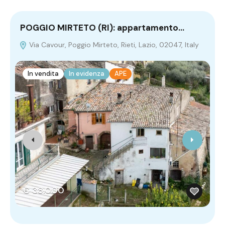
POGGIO MIRTETO (RI): appartamento…
F
Via Cavour, Poggio Mirteto, Rieti, Lazio, 02047, Italy
0
In vendita
In evidenza
APE
€ 38.000