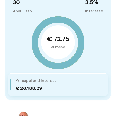
30
3.5
%
Anni Fisso
Interesse
€ 72.75
al mese
Principal and Interest
€ 26,188.29