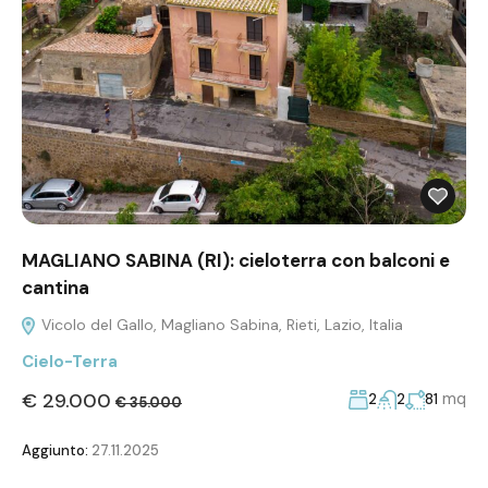
MAGLIANO SABINA (RI): cieloterra con balconi e
cantina
Vicolo del Gallo, Magliano Sabina, Rieti, Lazio, Italia
Cielo-Terra
€ 29.000
mq
2
2
81
€ 35.000
Aggiunto:
27.11.2025