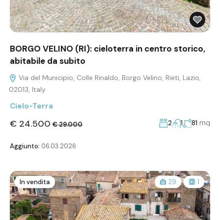
BORGO VELINO (RI): cieloterra in centro storico,
abitabile da subito
Via del Municipio, Colle Rinaldo, Borgo Velino, Rieti, Lazio,
02013, Italy
Cielo-Terra
€ 24.500
mq
2
1
81
€ 29.000
Aggiunto:
06.03.2026
In vendita
29
1