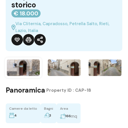
storico
€ 18.000
Via Cliternia, Capradosso, Petrella Salto, Rieti,
Lazio, Italia
Panoramica
|
Property ID :
CAP-18
Camere da letto
Bagni
Area
4
3
mq
166