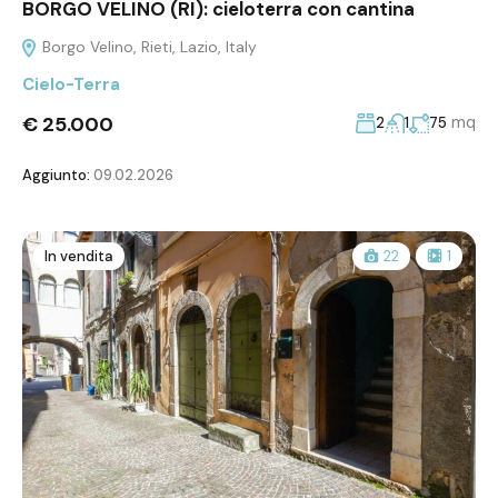
BORGO VELINO (RI): cieloterra con cantina
Borgo Velino, Rieti, Lazio, Italy
Cielo-Terra
€ 25.000
mq
2
1
75
Aggiunto:
09.02.2026
In vendita
22
1