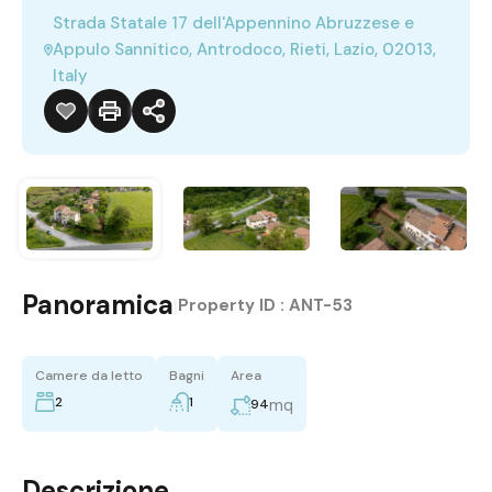
Strada Statale 17 dell'Appennino Abruzzese e
Appulo Sannitico, Antrodoco, Rieti, Lazio, 02013,
Italy
Panoramica
|
Property ID :
ANT-53
Camere da letto
Bagni
Area
2
1
mq
94
Descrizione