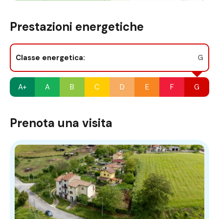
Prestazioni energetiche
Classe energetica:
G
A+
A
B
C
D
E
F
G
Prenota una visita