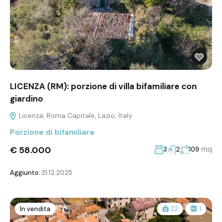
LICENZA (RM): porzione di villa bifamiliare con
giardino
Licenza, Roma Capitale, Lazio, Italy
Porzione di bifamiliare
€ 58.000
mq
3
2
109
Aggiunto:
31.12.2025
In vendita
22
1