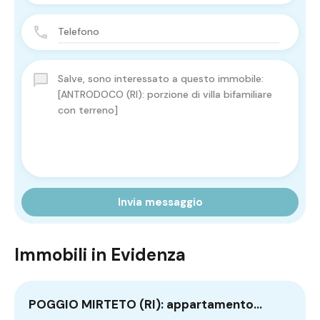
Invia messaggio
Immobili in Evidenza
POGGIO MIRTETO (RI): appartamento…
C