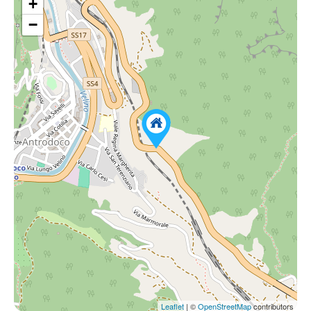
+
−
Leaflet
| ©
OpenStreetMap
contributors