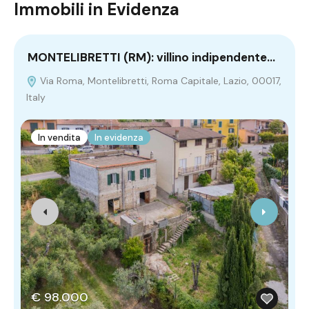
Immobili in Evidenza
MONTELIBRETTI (RM): villino indipendente…
F
Via Roma, Montelibretti, Roma Capitale, Lazio, 00017,
Italy
0
In vendita
In evidenza
€ 98.000