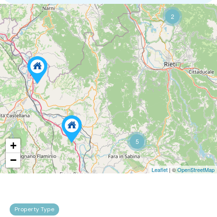
2
5
+
−
Leaflet
| ©
OpenStreetMap
Property Type