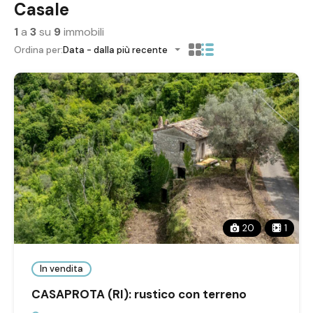
Casale
1
a
3
su
9
immobili
Ordina per:
Data - dalla più recente
20
1
In vendita
CASAPROTA (RI): rustico con terreno