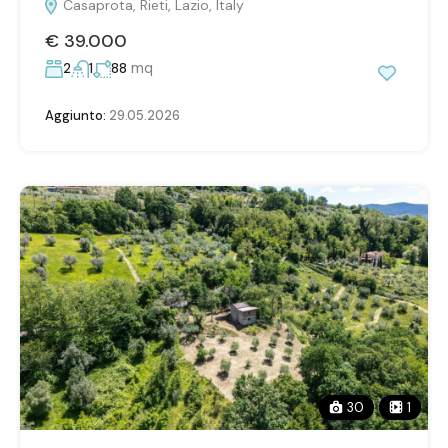
Casaprota, Rieti, Lazio, Italy
€ 39.000
mq
2
1
88
Aggiunto:
29.05.2026
30
1