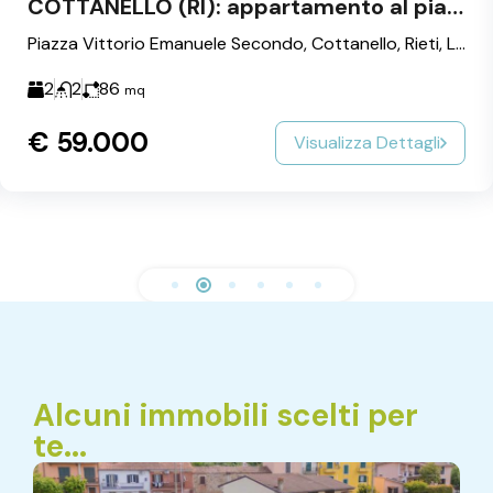
COTTANELLO (RI): appartamento al piano terra con cantina
Piazza Vittorio Emanuele Secondo, Cottanello, Rieti, Lazio, Italia
2
2
86
mq
€ 59.000
Visualizza Dettagli
Alcuni immobili scelti per
te...