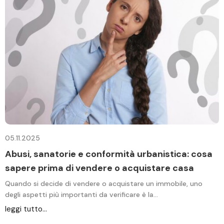
05.11.2025
0
Abusi, sanatorie e conformità urbanistica: cosa
P
sapere prima di vendere o acquistare casa
N
r
Quando si decide di vendere o acquistare un immobile, uno
degli aspetti più importanti da verificare è la…
l
leggi tutto...