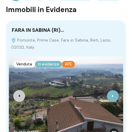
Immobili in Evidenza
FARA IN SABINA (RI)…
M
Pomonte, Prime Case, Fara in Sabina, Rieti, Lazio,
02032, Italy
It
Venduta
In evidenza
APE