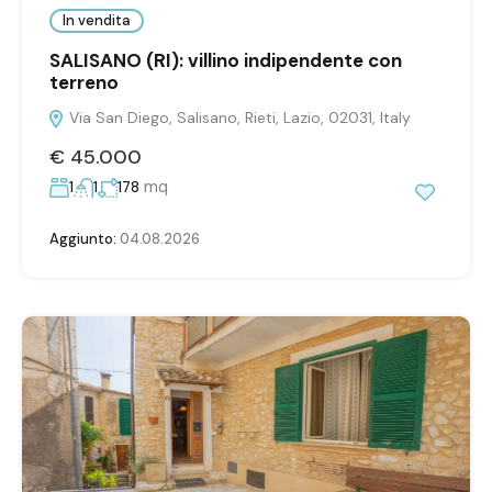
In vendita
SALISANO (RI): villino indipendente con
terreno
Via San Diego, Salisano, Rieti, Lazio, 02031, Italy
€ 45.000
mq
1
1
178
Aggiunto:
04.08.2026