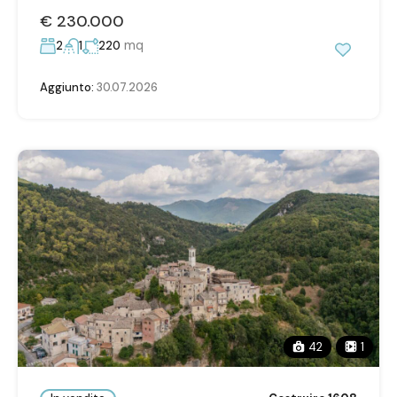
€ 230.000
mq
2
1
220
Aggiunto:
30.07.2026
42
1