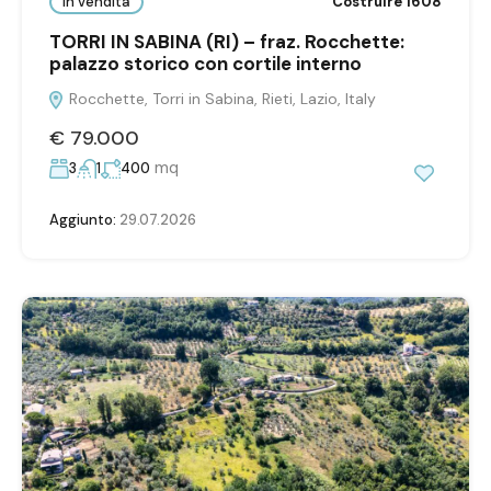
In vendita
Costruire 1608
TORRI IN SABINA (RI) – fraz. Rocchette:
palazzo storico con cortile interno
Rocchette, Torri in Sabina, Rieti, Lazio, Italy
€ 79.000
mq
3
1
400
Aggiunto:
29.07.2026