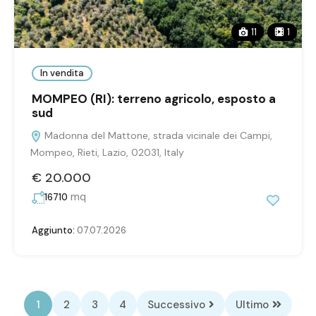
11
1
In vendita
MOMPEO (RI): terreno agricolo, esposto a
sud
Madonna del Mattone, strada vicinale dei Campi,
Mompeo, Rieti, Lazio, 02031, Italy
€ 20.000
mq
16710
Aggiunto:
07.07.2026
1
2
3
4
Successivo
Ultimo