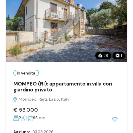
28
1
In vendita
MOMPEO (RI): appartamento in villa con
giardino privato
Mompeo, Rieti, Lazio, Italy
€ 53.000
mq
2
1
96
Aggiunto:
03.08.2026