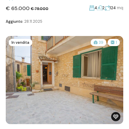
€ 65.000
mq
4
2
124
€ 79.000
Aggiunto:
28.11.2025
In vendita
39
1