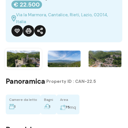
€ 22.500
Via la Marmora, Cantalice, Rieti, Lazio, 02014,
Italia
Panoramica
|
Property ID :
CAN-22.5
Camere da letto
Bagni
Area
1
1
mq
75