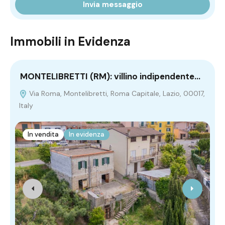
Invia messaggio
Immobili in Evidenza
MONTELIBRETTI (RM): villino indipendente…
P
Via Roma, Montelibretti, Roma Capitale, Lazio, 00017,
Italy
0
In vendita
In evidenza