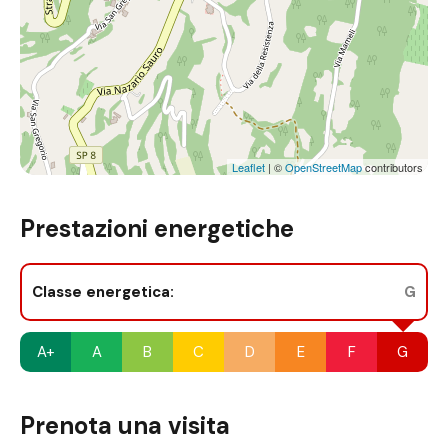
Leaflet
| ©
OpenStreetMap
contributors
Prestazioni energetiche
Classe energetica:
G
A+
A
B
C
D
E
F
G
Prenota una visita