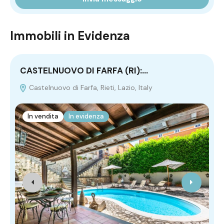
Immobili in Evidenza
CASTELNUOVO DI FARFA (RI):…
P
Castelnuovo di Farfa, Rieti, Lazio, Italy
In vendita
In evidenza