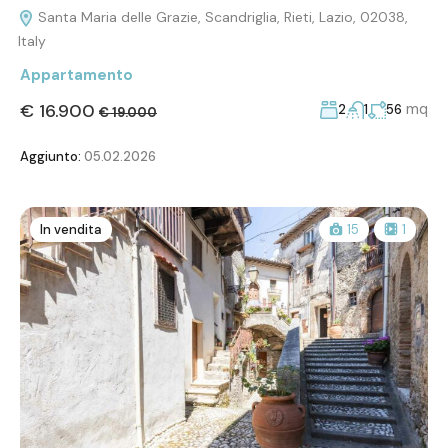
Santa Maria delle Grazie, Scandriglia, Rieti, Lazio, 02038,
Italy
Appartamento
€ 16.900
mq
2
1
56
€ 19.000
Aggiunto:
05.02.2026
In vendita
15
1