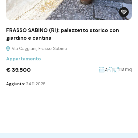
FRASSO SABINO (RI): palazzetto storico con
giardino e cantina
Via Caggiani, Frasso Sabino
Appartamento
€ 39.500
mq
2
1
113
Aggiunto:
24.11.2025