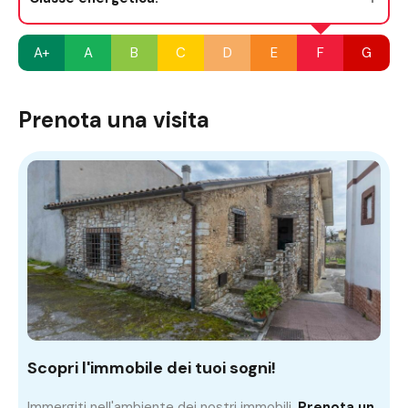
A+
A
B
C
D
E
F
G
Prenota una visita
Scopri l'immobile dei tuoi sogni!
Immergiti nell'ambiente dei nostri immobili.
Prenota un