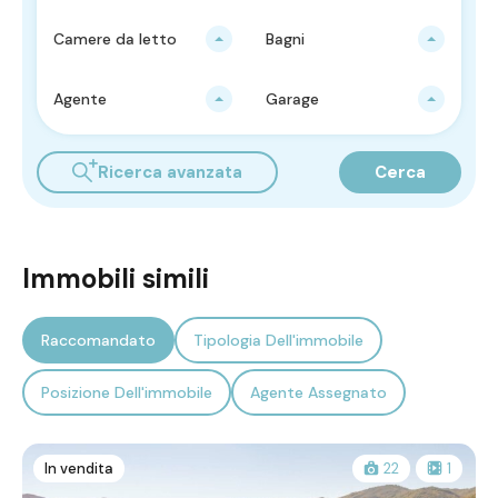
Camere da letto
Bagni
Agente
Garage
Ricerca avanzata
Cerca
Immobili simili
Raccomandato
Tipologia Dell'immobile
Posizione Dell'immobile
Agente Assegnato
In vendita
22
1