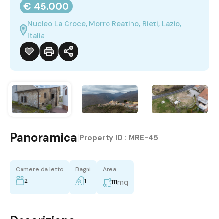
€ 45.000
Nucleo La Croce, Morro Reatino, Rieti, Lazio,
Italia
Panoramica
|
Property ID :
MRE-45
Camere da letto
Bagni
Area
2
1
mq
111