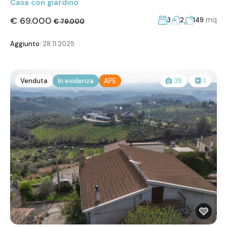
Casa con giardino
€ 69.000
mq
3
2
149
€ 79.000
Aggiunto:
28.11.2025
Venduta
In evidenza
APE
38
1