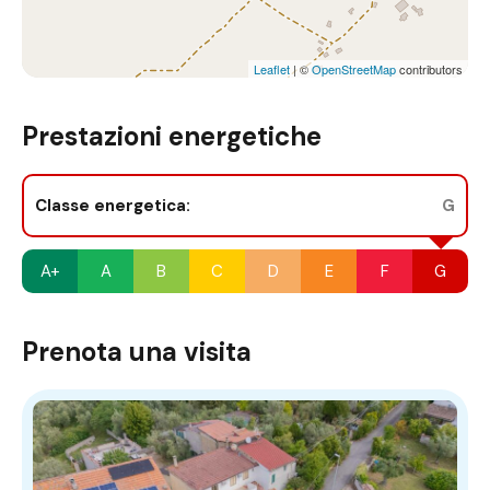
Leaflet
| ©
OpenStreetMap
contributors
Prestazioni energetiche
Classe energetica:
G
A+
A
B
C
D
E
F
G
Prenota una visita