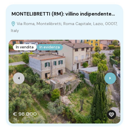
MONTELIBRETTI (RM): villino indipendente…
C
Via Roma, Montelibretti, Roma Capitale, Lazio, 00017,
Italy
In vendita
In evidenza
€ 98.000