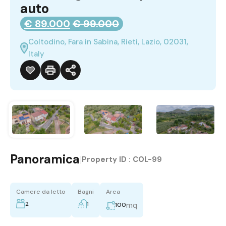
auto
€ 89.000
€ 99.000
Coltodino, Fara in Sabina, Rieti, Lazio, 02031,
Italy
Panoramica
|
Property ID :
COL-99
Camere da letto
Bagni
Area
2
1
mq
100