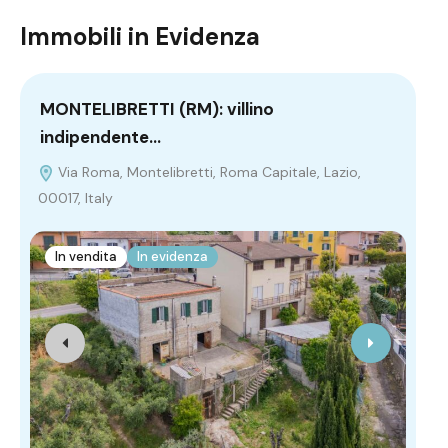
Immobili in Evidenza
MONTELIBRETTI (RM): villino
PO
indipendente…
M
020
Via Roma, Montelibretti, Roma Capitale, Lazio,
00017, Italy
I
In vendita
In evidenza