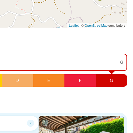
Leaflet
| ©
OpenStreetMap
contributors
G
D
E
F
G