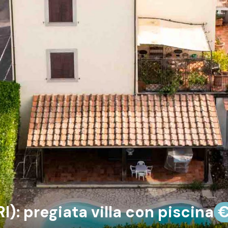
: pregiata villa con piscina
€