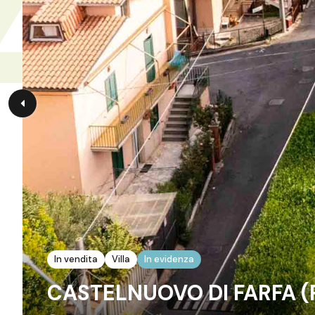
In vendita
Villa
In evidenza
CASTELNUOVO DI FARFA (RI)