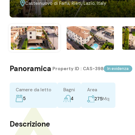
Castelnuovo di Farfa, Rieti, Lazio, Italy
Panoramica
|
Property ID :
CAS-398
In evidenza
Camere da letto
Bagni
Area
5
4
Mq
275
Descrizione