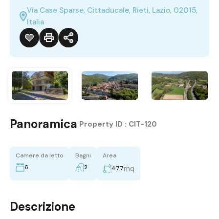
Via Case Sparse, Cittaducale, Rieti, Lazio, 02015,
Italia
Panoramica
|
Property ID :
CIT-120
Camere da letto
Bagni
Area
6
2
mq
477
Descrizione