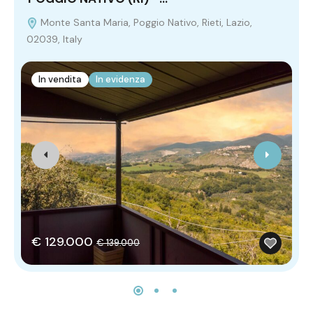
Monte Santa Maria, Poggio Nativo, Rieti, Lazio,
02039, Italy
It
In vendita
In evidenza
€ 129.000
€ 139.000