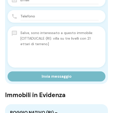
Invia messaggio
Immobili in Evidenza
POGGIO NATIVO (RI) –…
M