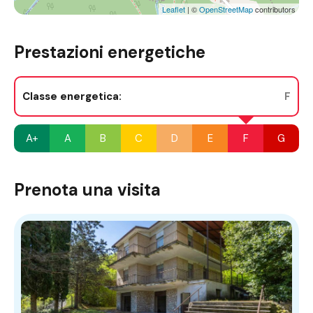
Leaflet
| ©
OpenStreetMap
contributors
Prestazioni energetiche
Classe energetica:
F
A+
A
B
C
D
E
F
G
Prenota una visita