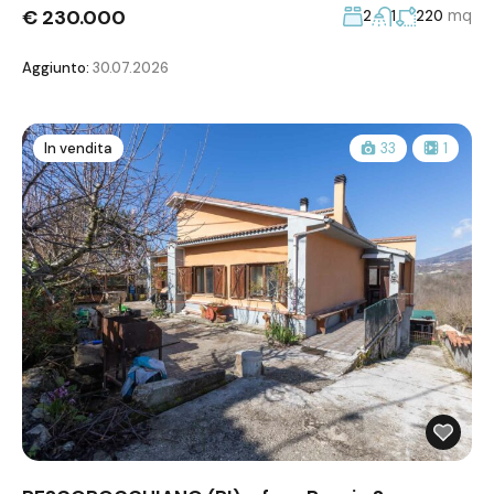
€ 230.000
mq
2
1
220
Aggiunto:
30.07.2026
In vendita
33
1